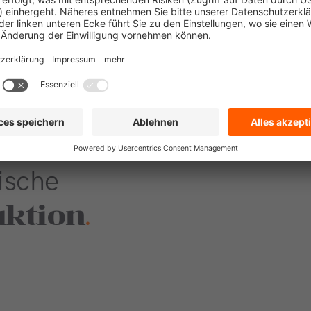
ische
uktion
.