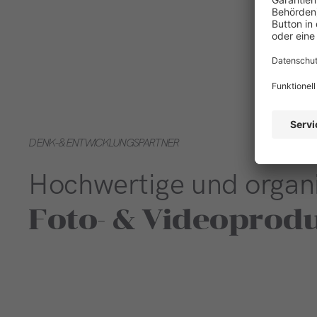
DENK- & ENTWICKLUNGSPARTNER
Hochwertige und organ
Foto- & Videoprod