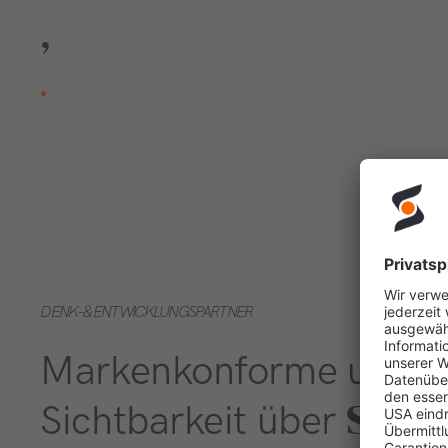
,
.
DENK- & ENTWICKLUNGSPARTNER
Markenkonforme und ka
Soci
Sichtbarkeit über