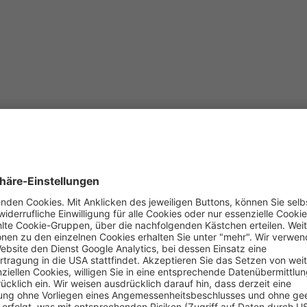
ufaktivierende
al Media
.