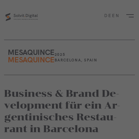
DE
EN
MESAQUINCE
2025
MESAQUINCE
BARCELONA, SPAIN
Busi­ness & Brand De­
velop­ment für ein Ar­
gen­ti­ni­sches Res­tau­
rant in Bar­ce­lo­na