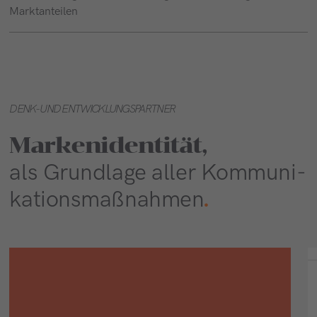
Marktanteilen
DENK- UND ENTWICKLUNGSPARTNER
Markenidentität,
als Grund­la­ge al­ler Kom­mu­ni­
ka­ti­ons­maß­nah­men
.