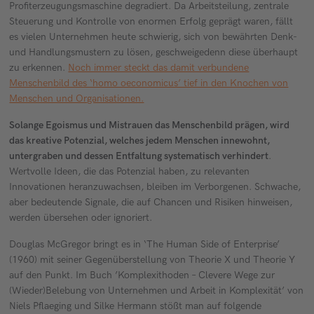
Profiterzeugungsmaschine degradiert. Da Arbeitsteilung, zentrale
Steuerung und Kontrolle von enormen Erfolg geprägt waren, fällt
es vielen Unternehmen heute schwierig, sich von bewährten Denk-
und Handlungsmustern zu lösen, geschweigedenn diese überhaupt
zu erkennen.
Noch immer steckt das damit verbundene
Menschenbild des ‘homo oeconomicus’ tief in den Knochen von
Menschen und Organisationen.
Solange Egoismus und Mistrauen das Menschenbild prägen, wird
das kreative Potenzial, welches jedem Menschen innewohnt,
untergraben und dessen Entfaltung systematisch verhindert
.
Wertvolle Ideen, die das Potenzial haben, zu relevanten
Innovationen heranzuwachsen, bleiben im Verborgenen. Schwache,
aber bedeutende Signale, die auf Chancen und Risiken hinweisen,
werden übersehen oder ignoriert.
Douglas McGregor bringt es in ‘The Human Side of Enterprise’
(1960) mit seiner Gegenüberstellung von Theorie X und Theorie Y
auf den Punkt. Im Buch ’Komplexithoden – Clevere Wege zur
(Wieder)Belebung von Unternehmen und Arbeit in Komplexität’ von
Niels Pflaeging und Silke Hermann stößt man auf folgende