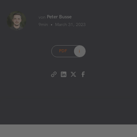
Peter Busse
von
•
9
min
March 31, 2023
PDF
→